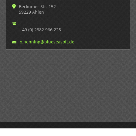
Beckumer Str. 152
59229 Ahlen
+49 (0) 2382 966 225
o.hennin
g@bluese
asoft.de
Copyright by Blue Sea Technology 2023.